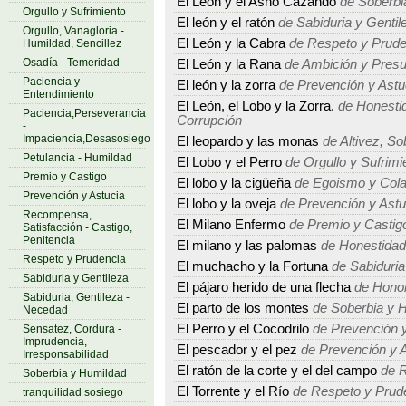
El León y el Asno Cazando
de Soberbi
Orgullo y Sufrimiento
El león y el ratón
de Sabiduria y Gentil
Orgullo, Vanagloria -
El León y la Cabra
de Respeto y Prude
Humildad, Sencillez
Osadía - Temeridad
El León y la Rana
de Ambición y Presu
Paciencia y
El león y la zorra
de Prevención y Astu
Entendimiento
El León, el Lobo y la Zorra.
de Honestid
Paciencia,Perseverancia
Corrupción
-
Impaciencia,Desasosiego
El leopardo y las monas
de Altivez, So
Petulancia - Humildad
El Lobo y el Perro
de Orgullo y Sufrimi
Premio y Castigo
El lobo y la cigüeña
de Egoismo y Cola
Prevención y Astucia
El lobo y la oveja
de Prevención y Astu
Recompensa,
El Milano Enfermo
de Premio y Castig
Satisfacción - Castigo,
Penitencia
El milano y las palomas
de Honestidad
Respeto y Prudencia
El muchacho y la Fortuna
de Sabiduria
Sabiduria y Gentileza
El pájaro herido de una flecha
de Honor
Sabiduria, Gentileza -
El parto de los montes
de Soberbia y 
Necedad
El Perro y el Cocodrilo
de Prevención y
Sensatez, Cordura -
Imprudencia,
El pescador y el pez
de Prevención y A
Irresponsabilidad
El ratón de la corte y el del campo
de R
Soberbia y Humildad
El Torrente y el Río
de Respeto y Prud
tranquilidad sosiego