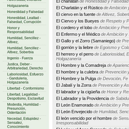
El charlatán
de Honestidad y Falsedad
Holgazaneria
El Charlatán y el Rústico
de Ambición 
Honestidad y Falsedad
El ciervo en la fuente
de Altivez, Sober
Honestidad, Lealtad -
El Ciervo y los Bueyes
de Respeto y P
Falsedad, Corrupción
El cordero y el lobo
de Ambición y Pre
Honor y
Responsabilidad
El Enfermo y el Médico
de Ambición y
Humildad, Sencillez -
El Gallo y el Zorro (Samaniego)
de Pre
Altivez,
El gorrión y la liebre
de Egoismo y Col
Humildad, Sencillez -
Altivez, Soberbia
El herrero y el perro
de Laboriosidad, E
Ingenio - Fuerza
Holgazanería
Justica, Deber -
El Hombre y la Comadreja
de Aparienc
Arbitrariedad, Derecho
El hombre y la culebra
de Prevención y
Laboriosidad, Esfuerzo
- Ganduleria,
El Hombre y la Pulga
de Devoción, Fe -
Holgazanería
El Jabalí y la Zorra
de Prevención y As
Libertad - Conformismo
El labrador y la cigüeña
de Honor y Re
Libertad, Legalidad -
El Labrador y la Providencia
de Sabidur
Despotismo, Esclavitud
Modestia, Humildad -
El León Enamorado
de Ambición y Pre
Presunción,
El León Envejecido
de Humildad, Sencil
Ostentación
El león vencido por el hombre
de Sensa
Necedad, Estupidez -
Sensatez,
Irresponsabilidad
Conocimiento