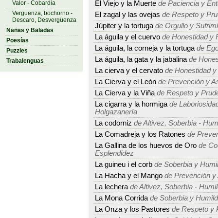
Valor - Cobardia
El Viejo y la Muerte
de Paciencia y Ent
Verguenza, bochorno -
El zagal y las ovejas
de Respeto y Pru
Descaro, Desvergüenza
Júpiter y la tortuga
de Orgullo y Sufrim
Nanas y Baladas
La águila y el cuervo
de Honestidad y 
Poesías
La águila, la corneja y la tortuga
de Ego
Puzzles
La águila, la gata y la jabalina
de Hones
Trabalenguas
La cierva y el cervato
de Honestidad y
La Cierva y el León
de Prevención y As
La Cierva y la Viña
de Respeto y Prud
La cigarra y la hormiga
de Laboriosidad
Holgazanería
La codorniz
de Altivez, Soberbia - Humi
La Comadreja y los Ratones
de Preven
La Gallina de los huevos de Oro
de Cod
Esplendidez
La guineu i el corb
de Soberbia y Humi
La Hacha y el Mango
de Prevención y 
La lechera
de Altivez, Soberbia - Humil
La Mona Corrida
de Soberbia y Humil
La Onza y los Pastores
de Respeto y 