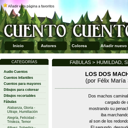
Añadir esta página a favoritos
Inicio
Autores
Colorea
Añadir nuevo
CATEGORÍAS
FABULAS > HUMILDAD, SE
Audio Cuentos
LOS DOS MAC
Cuentos Infantiles
(por Félix Marí
Cuentos para mayores
Dibujos para colorear
Dibujos recortables
Dos machos caminaba
Fábulas
cargado de d
Alabanza, Gloria -
mostrando su penac
Ultraje, Humillación
iba marchando
Alegría, Felicidad -
al son de los redond
Tristeza, Temor
El segundo, desnud
Altivez, Soberbia -