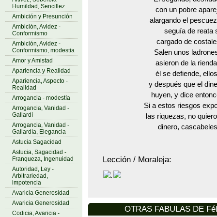
Humildad, Sencillez
con un pobre apare
Ambición y Presunción
alargando el pescue
Ambición, Avidez -
seguía de reata 
Conformismo
cargado de costal
Ambición, Avidez -
Conformismo, modestia
Salen unos ladrones,
Amor y Amistad
asieron de la rienda
Apariencia y Realidad
él se defiende, ello
Apariencia, Aspecto -
y después que el dine
Realidad
huyen, y dice entonc
Arrogancia - modestía
Si a estos riesgos ex
Arrogancia, Vanidad -
Gallardí
las riquezas, no quier
Arrogancia, Vanidad -
dinero, cascabeles
Gallardía, Elegancia
Astucia Sagacidad
Astucia, Sagacidad -
Lección / Moraleja:
Franqueza, Ingenuidad
Autoridad, Ley -
.
Arbitrariedad,
impotencia
Avaricia Generosidad
Avaricia Generosidad
OTRAS FABULAS DE Féli
Codicia, Avaricia -