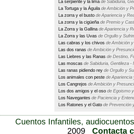
La serpiente y la lima
de Sabiduria, Ge
La Tortuga y la Águila
de Ambición y P
La zorra y el busto
de Apariencia y Rea
La zorra y la cigüeña
de Premio y Cast
La Zorra y la Gallina
de Apariencia y R
La Zorra y las Uvas
de Orgullo y Sufri
Las cabras y los chivos
de Ambición y
Las dos ranas
de Ambición y Presunci
Las Liebres y las Ranas
de Destino, Fo
Las moscas
de Sabiduria, Gentileza -
Las ranas pidiendo rey
de Orgullo y Su
Los animales con peste
de Apariencia 
Los Cangrejos
de Ambición y Presunc
Los dos amigos y el oso
de Egoismo y
Los Navegantes
de Paciencia y Enten
Los Ratones y el Gato
de Prevención y
Cuentos Infantiles, audiocuentos
2009
Contacta 