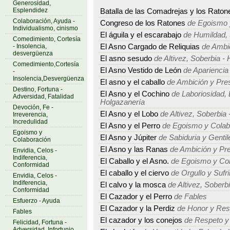
Generosidad,
Esplendidez
Batalla de las Comadrejas y los Raton
Colaboración, Ayuda -
Congreso de los Ratones
de Egoismo 
Individualismo, cinismo
El águila y el escarabajo
de Humildad, S
Comedimiento, Cortesía
- Insolencia,
El Asno Cargado de Reliquias
de Ambic
desvergüenza
El asno sesudo
de Altivez, Soberbia - 
Comedimiento,Cortesía
El Asno Vestido de León
de Apariencia
-
Insolencia,Desvergüenza
El asno y el caballo
de Ambición y Pre
Destino, Fortuna -
El Asno y el Cochino
de Laboriosidad, 
Adversidad, Fatalidad
Holgazanería
Devoción, Fe -
El Asno y el Lobo
de Altivez, Soberbia 
Irreverencia,
Incredulidad
El Asno y el Perro
de Egoismo y Colab
Egoismo y
El Asno y Júpiter
de Sabiduria y Gentil
Colaboración
El Asno y las Ranas
de Ambición y Pr
Envidia, Celos -
Indiferencia,
El Caballo y el Asno.
de Egoismo y Col
Conformidad
El caballo y el ciervo
de Orgullo y Sufr
Envidia, Celos -
Indiferencia,
El calvo y la mosca
de Altivez, Soberbi
Conformidad
El Cazador y el Perro
de Fables
Esfuerzo - Ayuda
El Cazador y la Perdiz
de Honor y Res
Fables
El cazador y los conejos
de Respeto y
Felicidad, Fortuna -
Adversidad, Infortunio