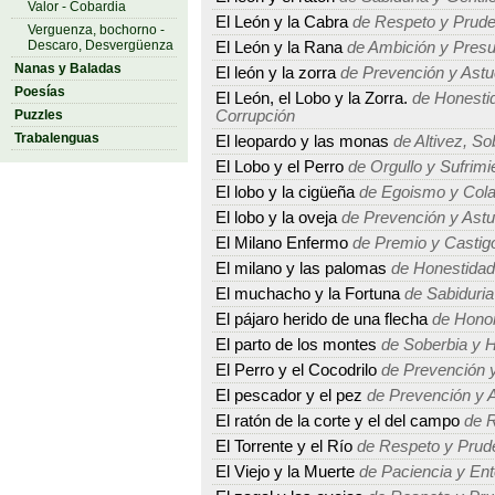
Valor - Cobardia
El León y la Cabra
de Respeto y Prude
Verguenza, bochorno -
Descaro, Desvergüenza
El León y la Rana
de Ambición y Presu
Nanas y Baladas
El león y la zorra
de Prevención y Astu
Poesías
El León, el Lobo y la Zorra.
de Honestid
Puzzles
Corrupción
Trabalenguas
El leopardo y las monas
de Altivez, So
El Lobo y el Perro
de Orgullo y Sufrimi
El lobo y la cigüeña
de Egoismo y Cola
El lobo y la oveja
de Prevención y Astu
El Milano Enfermo
de Premio y Castig
El milano y las palomas
de Honestidad
El muchacho y la Fortuna
de Sabiduria
El pájaro herido de una flecha
de Honor
El parto de los montes
de Soberbia y 
El Perro y el Cocodrilo
de Prevención y
El pescador y el pez
de Prevención y A
El ratón de la corte y el del campo
de R
El Torrente y el Río
de Respeto y Prud
El Viejo y la Muerte
de Paciencia y Ent