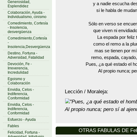
Generosidad,
y a nadie escucha desd
Esplendidez
si le habla de mudan
Colaboración, Ayuda -
Individualismo, cinismo
Comedimiento, Cortesía
Sólo en verso se encuen
- Insolencia,
que viven ni envidiado
desvergüenza
La espada por feliz 
Comedimiento,Cortesía
-
como el remo a la plu
Insolencia,Desvergüenza
mas se tienen por m
Destino, Fortuna -
remo, espada, cayado,
Adversidad, Fatalidad
Devoción, Fe -
Pues, ¿a qué estado el 
Irreverencia,
Al propio nunca; per
Incredulidad
Egoismo y
Colaboración
Envidia, Celos -
Lección / Moraleja:
Indiferencia,
Conformidad
"Pues, ¿a qué estado el hom
Envidia, Celos -
Al propio nunca; pero sí al aje
Indiferencia,
Conformidad
Esfuerzo - Ayuda
Fables
OTRAS FABULAS DE Feli
Felicidad, Fortuna -
Adversidad, Infortunio