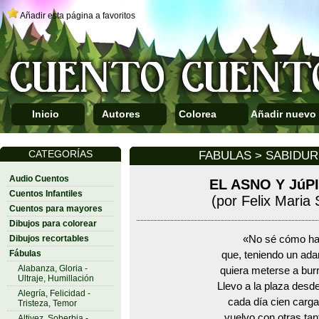
Añadir esta página a favoritos
Inicio
Autores
Colorea
Añadir nuevo
CATEGORÍAS
FABULAS > SABIDUR
Audio Cuentos
EL ASNO Y JúP
Cuentos Infantiles
(por Felix Maria
Cuentos para mayores
Dibujos para colorear
Dibujos recortables
«No sé cómo ha
Fábulas
que, teniendo un ada
Alabanza, Gloria -
quiera meterse a burr
Ultraje, Humillación
Llevo a la plaza des
Alegría, Felicidad -
cada día cien carga
Tristeza, Temor
vuelvo con otras tan
Altivez, Soberbia -