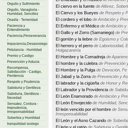
Orgullo y Sufrimiento
El ciervo en la fuente
de Altivez, Sober
Orgullo, Vanagloria -
El Ciervo y los Bueyes
de Respeto y P
Humildad, Sencillez
El cordero y el lobo
de Ambición y Pre
Osadía - Temeridad
Paciencia y
El Enfermo y el Médico
de Ambición y
Entendimiento
El Gallo y el Zorro (Samaniego)
de Pre
Paciencia,Perseverancia
El gorrión y la liebre
de Egoismo y Col
-
Impaciencia,Desasosiego
El herrero y el perro
de Laboriosidad, E
Petulancia - Humildad
Holgazanería
Premio y Castigo
El Hombre y la Comadreja
de Aparienc
Prevención y Astucia
El hombre y la culebra
de Prevención y
Recompensa,
El Hombre y la Pulga
de Devoción, Fe -
Satisfacción - Castigo,
Penitencia
El Jabalí y la Zorra
de Prevención y As
Respeto y Prudencia
El labrador y la cigüeña
de Honor y Re
Sabiduria y Gentileza
El Labrador y la Providencia
de Sabidur
Sabiduria, Gentileza -
El León Enamorado
de Ambición y Pre
Necedad
El León Envejecido
de Humildad, Sencil
Sensatez, Cordura -
Imprudencia,
El león vencido por el hombre
de Sensa
Irresponsabilidad
Irresponsabilidad
Soberbia y Humildad
El León y el Asno Cazando
de Soberbi
tranquilidad sosiego
El león y el ratón
de Sabiduria y Gentil