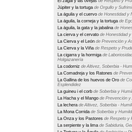
El zagal y las ovejas
de Respeto y Pru
Júpiter y la tortuga
de Orgullo y Sufrim
La águila y el cuervo
de Honestidad y 
La águila, la corneja y la tortuga
de Ego
La águila, la gata y la jabalina
de Hones
La cierva y el cervato
de Honestidad y
La Cierva y el León
de Prevención y As
La Cierva y la Viña
de Respeto y Prud
La cigarra y la hormiga
de Laboriosidad
Holgazanería
La codorniz
de Altivez, Soberbia - Humi
La Comadreja y los Ratones
de Preven
La Gallina de los huevos de Oro
de Cod
Esplendidez
La guineu i el corb
de Soberbia y Humi
La Hacha y el Mango
de Prevención y 
La lechera
de Altivez, Soberbia - Humil
La Mona Corrida
de Soberbia y Humil
La Onza y los Pastores
de Respeto y 
La serpiente y la lima
de Sabiduria, Ge