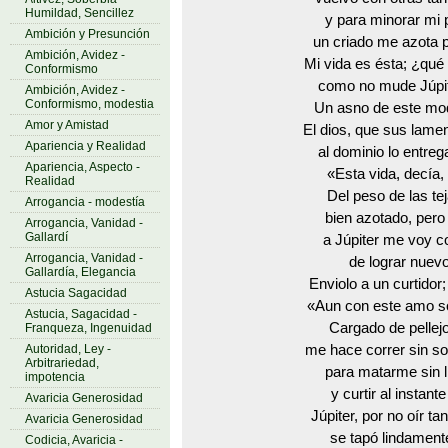
Humildad, Sencillez
y para minorar mi
Ambición y Presunción
un criado me azota 
Ambición, Avidez -
Mi vida es ésta; ¿qué
Conformismo
como no mude Júpit
Ambición, Avidez -
Conformismo, modestia
Un asno de este mo
Amor y Amistad
El dios, que sus lam
Apariencia y Realidad
al dominio lo entreg
Apariencia, Aspecto -
«Esta vida, decía, 
Realidad
Del peso de las te
Arrogancia - modestía
bien azotado, pero
Arrogancia, Vanidad -
Gallardí
a Júpiter me voy 
Arrogancia, Vanidad -
de lograr nuev
Gallardía, Elegancia
Enviolo a un curtidor
Astucia Sagacidad
«Aun con este amo so
Astucia, Sagacidad -
Cargado de pellejo
Franqueza, Ingenuidad
Autoridad, Ley -
me hace correr sin so
Arbitrariedad,
para matarme sin ll
impotencia
y curtir al instante
Avaricia Generosidad
Júpiter, por no oír ta
Avaricia Generosidad
se tapó lindamente
Codicia, Avaricia -