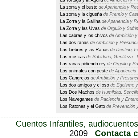
La Tortuga y la Águila
de Ambición y P
La zorra y el busto
de Apariencia y Rea
La zorra y la cigüeña
de Premio y Cast
La Zorra y la Gallina
de Apariencia y R
La Zorra y las Uvas
de Orgullo y Sufri
Las cabras y los chivos
de Ambición y
Las dos ranas
de Ambición y Presunci
Las Liebres y las Ranas
de Destino, Fo
Las moscas
de Sabiduria, Gentileza -
Las ranas pidiendo rey
de Orgullo y Su
Los animales con peste
de Apariencia 
Los Cangrejos
de Ambición y Presunc
Los dos amigos y el oso
de Egoismo y
Los Dos Machos
de Humildad, Sencille
Los Navegantes
de Paciencia y Enten
Los Ratones y el Gato
de Prevención y
Cuentos Infantiles, audiocuentos
2009
Contacta 