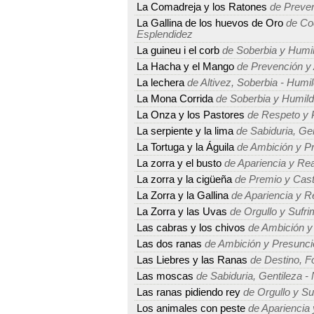
La Comadreja y los Ratones
de Preven
La Gallina de los huevos de Oro
de Cod
Esplendidez
La guineu i el corb
de Soberbia y Humi
La Hacha y el Mango
de Prevención y 
La lechera
de Altivez, Soberbia - Humil
La Mona Corrida
de Soberbia y Humil
La Onza y los Pastores
de Respeto y 
La serpiente y la lima
de Sabiduria, Ge
La Tortuga y la Águila
de Ambición y P
La zorra y el busto
de Apariencia y Rea
La zorra y la cigüeña
de Premio y Cast
La Zorra y la Gallina
de Apariencia y R
La Zorra y las Uvas
de Orgullo y Sufri
Las cabras y los chivos
de Ambición y
Las dos ranas
de Ambición y Presunci
Las Liebres y las Ranas
de Destino, Fo
Las moscas
de Sabiduria, Gentileza -
Las ranas pidiendo rey
de Orgullo y Su
Los animales con peste
de Apariencia 