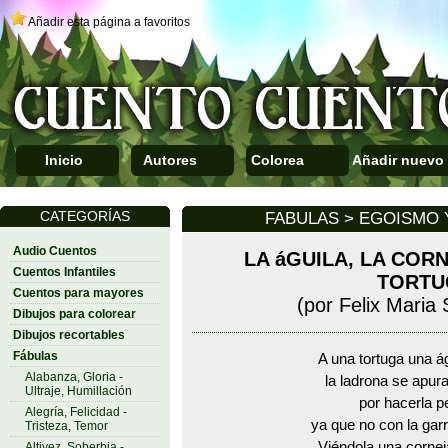
Añadir esta página a favoritos
Inicio
Autores
Colorea
Añadir nuevo
CATEGORÍAS
FABULAS > EGOISMO 
Audio Cuentos
LA áGUILA, LA CORN
Cuentos Infantiles
TORTU
Cuentos para mayores
(por Felix Maria
Dibujos para colorear
Dibujos recortables
Fábulas
A una tortuga una ág
Alabanza, Gloria -
la ladrona se apur
Ultraje, Humillación
por hacerla 
Alegría, Felicidad -
ya que no con la garr
Tristeza, Temor
Viéndola una corneja
Altivez, Soberbia -