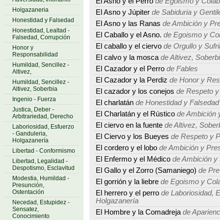
El Asno y el Perro
de Egoismo y Colab
Holgazaneria
El Asno y Júpiter
de Sabiduria y Gentil
Honestidad y Falsedad
El Asno y las Ranas
de Ambición y Pr
Honestidad, Lealtad -
El Caballo y el Asno.
de Egoismo y Col
Falsedad, Corrupción
El caballo y el ciervo
de Orgullo y Sufr
Honor y
Responsabilidad
El calvo y la mosca
de Altivez, Soberbi
Humildad, Sencillez -
El Cazador y el Perro
de Fables
Altivez,
El Cazador y la Perdiz
de Honor y Res
Humildad, Sencillez -
Altivez, Soberbia
El cazador y los conejos
de Respeto y
Ingenio - Fuerza
El charlatán
de Honestidad y Falsedad
Justica, Deber -
El Charlatán y el Rústico
de Ambición 
Arbitrariedad, Derecho
El ciervo en la fuente
de Altivez, Sober
Laboriosidad, Esfuerzo
- Ganduleria,
El Ciervo y los Bueyes
de Respeto y P
Holgazanería
El cordero y el lobo
de Ambición y Pre
Libertad - Conformismo
El Enfermo y el Médico
de Ambición y
Libertad, Legalidad -
Despotismo, Esclavitud
El Gallo y el Zorro (Samaniego)
de Pre
Modestia, Humildad -
El gorrión y la liebre
de Egoismo y Col
Presunción,
Ostentación
El herrero y el perro
de Laboriosidad, E
Holgazanería
Necedad, Estupidez -
Sensatez,
El Hombre y la Comadreja
de Aparienc
Conocimiento