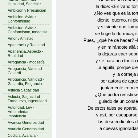
Humildad, Sencillez
la dice: «En vano to
Ambición y Presunción
¿No ves que es la tor
Ambición, Avidez -
diente, cuerno, ni pi
Conformismo
y si siente que llam
Ambición, Avidez -
Conformismo, modestia
se finge la dormida, 
Amor y Amistad
Pues, ¿qué he de hacer? -
Apariencia y Realidad
y en mirándote allá 
Apariencia, Aspecto -
la dejaras caer sob
Realidad
y se hará una tortilla
Arrogancia - modestía
La águila, porque die
Arrogancia, Vanidad -
Gallardí
y la corneja 
Arrogancia, Vanidad -
por autora de aquel
Gallardía, Elegancia
juntamente comieron
Astucia Sagacidad
¿Qué podrá resistirs
Astucia, Sagacidad -
Franqueza, Ingenuidad
guiado de un conse
Autoridad, Ley -
De estos tales se aparta 
Arbitrariedad,
y así, por escaparse
impotencia
las descendientes de
Avaricia Generosidad
a cuevas ignorada
Avaricia Generosidad
Codicia, Avaricia -