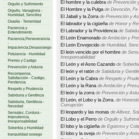
El hombre y la culebra
de Prevención y
Orgullo y Sufrimiento
El Hombre y la Pulga
de Devoción, Fe -
Orgullo, Vanagloria -
Humildad, Sencillez
El Jabalí y la Zorra
de Prevención y As
Osadía - Temeridad
El labrador y la cigüeña
de Honor y Re
Paciencia y
El Labrador y la Providencia
de Sabidur
Entendimiento
El León Enamorado
de Ambición y Pre
Paciencia,Perseverancia
-
El León Envejecido
de Humildad, Sencil
Impaciencia,Desasosiego
El león vencido por el hombre
de Sensa
Petulancia - Humildad
Irresponsabilidad
Premio y Castigo
El León y el Asno Cazando
de Soberbi
Prevención y Astucia
El león y el ratón
de Sabiduria y Gentil
Recompensa,
Satisfacción - Castigo,
El León y la Cabra
de Respeto y Prude
Penitencia
El León y la Rana
de Ambición y Presu
Respeto y Prudencia
El león y la zorra
de Prevención y Astu
Sabiduria y Gentileza
El León, el Lobo y la Zorra.
de Honestid
Sabiduria, Gentileza -
Corrupción
Necedad
El leopardo y las monas
de Altivez, So
Sensatez, Cordura -
Imprudencia,
El Lobo y el Perro
de Orgullo y Sufrimi
Irresponsabilidad
El lobo y la cigüeña
de Egoismo y Cola
Soberbia y Humildad
El lobo y la oveja
de Prevención y Astu
tranquilidad sosiego