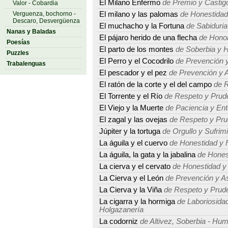
El Milano Enfermo
de Premio y Castig
Valor - Cobardia
Verguenza, bochorno -
El milano y las palomas
de Honestidad
Descaro, Desvergüenza
El muchacho y la Fortuna
de Sabiduria
Nanas y Baladas
El pájaro herido de una flecha
de Honor
Poesías
El parto de los montes
de Soberbia y 
Puzzles
El Perro y el Cocodrilo
de Prevención y
Trabalenguas
El pescador y el pez
de Prevención y A
El ratón de la corte y el del campo
de R
El Torrente y el Río
de Respeto y Prud
El Viejo y la Muerte
de Paciencia y Ent
El zagal y las ovejas
de Respeto y Pru
Júpiter y la tortuga
de Orgullo y Sufrim
La águila y el cuervo
de Honestidad y 
La águila, la gata y la jabalina
de Hones
La cierva y el cervato
de Honestidad y
La Cierva y el León
de Prevención y As
La Cierva y la Viña
de Respeto y Prud
La cigarra y la hormiga
de Laboriosidad
Holgazanería
La codorniz
de Altivez, Soberbia - Humi