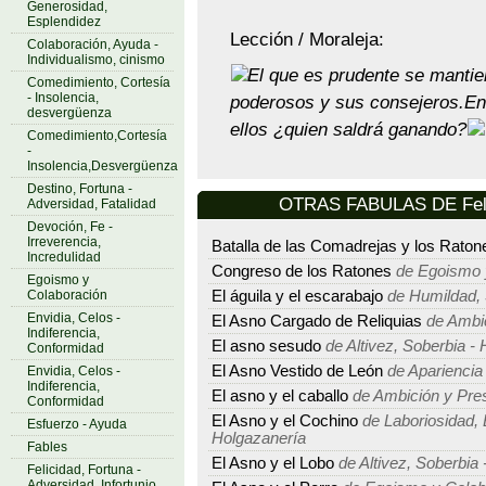
Generosidad,
Esplendidez
Lección / Moraleja:
Colaboración, Ayuda -
Individualismo, cinismo
El que es prudente se mantie
Comedimiento, Cortesía
- Insolencia,
poderosos y sus consejeros.En 
desvergüenza
ellos ¿quien saldrá ganando?
Comedimiento,Cortesía
-
Insolencia,Desvergüenza
Destino, Fortuna -
OTRAS FABULAS DE Feli
Adversidad, Fatalidad
Devoción, Fe -
Irreverencia,
Batalla de las Comadrejas y los Raton
Incredulidad
Congreso de los Ratones
de Egoismo 
Egoismo y
Colaboración
El águila y el escarabajo
de Humildad, S
Envidia, Celos -
El Asno Cargado de Reliquias
de Ambic
Indiferencia,
El asno sesudo
de Altivez, Soberbia - 
Conformidad
El Asno Vestido de León
de Apariencia
Envidia, Celos -
Indiferencia,
El asno y el caballo
de Ambición y Pre
Conformidad
El Asno y el Cochino
de Laboriosidad, 
Esfuerzo - Ayuda
Holgazanería
Fables
El Asno y el Lobo
de Altivez, Soberbia 
Felicidad, Fortuna -
Adversidad, Infortunio