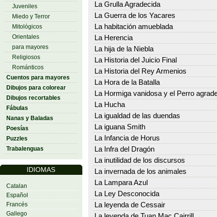
La Grulla Agradecida
Juveniles
La Guerra de los Yacares
Miedo y Terror
La habitación amueblada
Mitológicos
Orientales
La Herencia
para mayores
La hija de la Niebla
Religiosos
La Historia del Juicio Final
Románticos
La Historia del Rey Armenios
Cuentos para mayores
La Hora de la Batalla
Dibujos para colorear
La Hormiga vanidosa y el Perro agrad
Dibujos recortables
La Hucha
Fábulas
La igualdad de las duendas
Nanas y Baladas
La iguana Smith
Poesías
La Infancia de Horus
Puzzles
Trabalenguas
La Infra del Dragón
La inutilidad de los discursos
IDIOMAS
La invernada de los animales
La Lampara Azul
Catalan
La Ley Desconocida
Español
Francés
La leyenda de Cessair
Gallego
La leyenda de Tuan Mac Cairrill