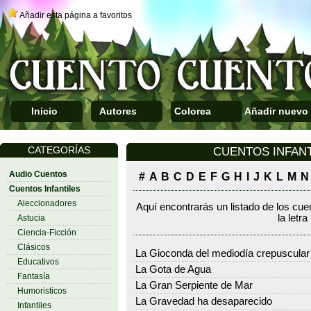
Añadir esta página a favoritos
Inicio
Autores
Colorea
Añadir nuevo
CATEGORÍAS
CUENTOS INFANTIL
Audio Cuentos
#
A
B
C
D
E
F
G
H
I
J
K
L
M
N
Cuentos Infantiles
Aleccionadores
Aquí encontrarás un listado de los cue
la letra
Astucia
Ciencia-Ficción
Clásicos
La Gioconda del mediodía crepuscular
Educativos
La Gota de Agua
Fantasía
La Gran Serpiente de Mar
Humoristicos
La Gravedad ha desaparecido
Infantiles