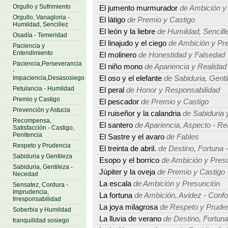
Orgullo y Sufrimiento
El jumento murmurador
de Ambición y
Orgullo, Vanagloria -
El látigo
de Premio y Castigo
Humildad, Sencillez
El león y la liebre
de Humildad, Sencillez
Osadía - Temeridad
El linajudo y el ciego
de Ambición y Pr
Paciencia y
Entendimiento
El molinero
de Honestidad y Falsedad
Paciencia,Perseverancia
El niño mono
de Apariencia y Realidad
-
Impaciencia,Desasosiego
El oso y el elefante
de Sabiduria, Gent
Petulancia - Humildad
El peral
de Honor y Responsabilidad
Premio y Castigo
El pescador
de Premio y Castigo
Prevención y Astucia
El ruiseñor y la calandria
de Sabiduria 
Recompensa,
El santero
de Apariencia, Aspecto - Re
Satisfacción - Castigo,
Penitencia
El Sastre y el avaro
de Fables
Respeto y Prudencia
El treinta de abril.
de Destino, Fortuna -
Sabiduria y Gentileza
Esopo y el borrico
de Ambición y Pres
Sabiduria, Gentileza -
Júpiter y la oveja
de Premio y Castigo
Necedad
La escala
de Ambición y Presunción
Sensatez, Cordura -
Imprudencia,
La fortuna
de Ambición, Avidez - Conf
Irresponsabilidad
La joya milagrosa
de Respeto y Prude
Soberbia y Humildad
La lluvia de verano
de Destino, Fortuna
tranquilidad sosiego