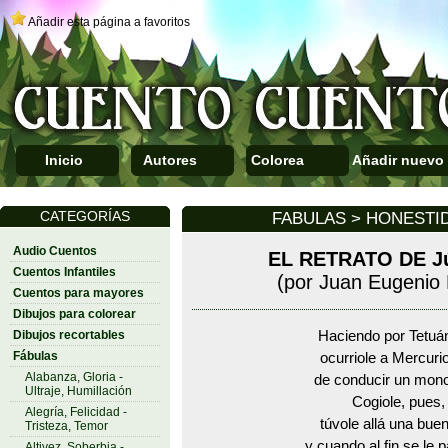
Añadir esta página a favoritos
Inicio
Autores
Colorea
Añadir nuevo
CATEGORÍAS
FABULAS > HONESTI
Audio Cuentos
EL RETRATO DE J
Cuentos Infantiles
(por Juan Eugenio
Cuentos para mayores
Dibujos para colorear
Dibujos recortables
Haciendo por Tetuán
Fábulas
ocurriole a Mercuri
Alabanza, Gloria -
de conducir un mono 
Ultraje, Humillación
Cogiole, pues, 
Alegría, Felicidad -
túvole allá una bue
Tristeza, Temor
y cuando al fin se le 
Altivez, Soberbia -