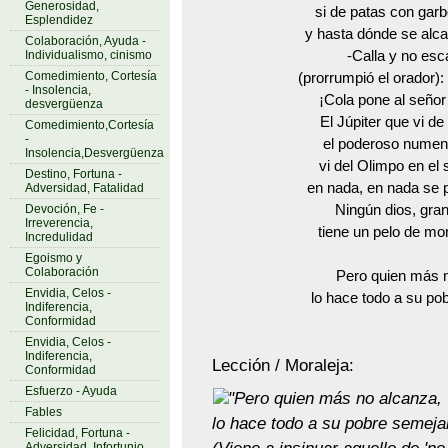
Generosidad,
si de patas con garb
Esplendidez
y hasta dónde se alca
Colaboración, Ayuda -
Individualismo, cinismo
-Calla y no esc
Comedimiento, Cortesía
(prorrumpió el orador):
- Insolencia,
¡Cola pone al señor
desvergüenza
El Júpiter que vi d
Comedimiento,Cortesía
-
el poderoso numen
Insolencia,Desvergüenza
vi del Olimpo en el 
Destino, Fortuna -
en nada, en nada se 
Adversidad, Fatalidad
Devoción, Fe -
Ningún dios, gran
Irreverencia,
tiene un pelo de mo
Incredulidad
Egoismo y
Colaboración
Pero quien más 
Envidia, Celos -
lo hace todo a su po
Indiferencia,
Conformidad
Envidia, Celos -
Indiferencia,
Lección / Moraleja:
Conformidad
Esfuerzo - Ayuda
"Pero quien más no alcanza,
Fables
lo hace todo a su pobre semeja
Felicidad, Fortuna -
Adversidad, Infortunio