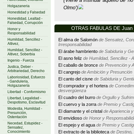
(Viene a insinuar aquello de 'n
Holgazaneria
Olmo')
Honestidad y Falsedad
Honestidad, Lealtad -
Falsedad, Corrupción
OTRAS FABULAS DE Juan E
Honor y
Responsabilidad
Humildad, Sencillez -
El alma de Salomón
de Sensatez, Cord
Altivez,
Irresponsabilidad
Humildad, Sencillez -
El árabe hambriento
de Sabiduria y Ge
Altivez, Soberbia
El asno feliz
de Humildad, Sencillez - A
Ingenio - Fuerza
El caballo de bronce
de Prevención y A
Justica, Deber -
Arbitrariedad, Derecho
El cangrejo
de Ambición y Presunción
Laboriosidad, Esfuerzo
El canto del cisne
de Sabiduria y Genti
- Ganduleria,
Holgazanería
El comprador y el hortera
de Comedimie
desvergüenza
Libertad - Conformismo
El cuadro del burro
de Orgullo y Sufrim
Libertad, Legalidad -
Despotismo, Esclavitud
El cuervo y la zorra
de Premio y Casti
Modestia, Humildad -
El diamante y el cristal
de Apariencia y
Presunción,
Ostentación
El envidioso
de Honor y Responsabilid
Necedad, Estupidez -
El espejo y el agua
de Premio y Castig
Sensatez,
Conocimiento
El extracto de la biblioteca
de Destino, 