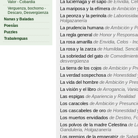
La luciérnaga y el sapo
de Envidia, Cel
Valor - Cobardia
Verguenza, bochorno -
La mariposa y la efímera
de Ambición 
Descaro, Desvergüenza
La peonza y la perinola
de Laboriosidad
Nanas y Baladas
Holgazanería
Poesías
La prudencia humana
de Ambición y P
Puzzles
La regla general
de Honor y Responsab
Trabalenguas
La rosa amarilla
de Envidia, Celos - In
La rosa y la zarza
de Humildad, Sencille
La sobriedad del gato
de Comedimiento,
desvergüenza
La tierra de los cojos
de Ambición y Pr
La verdad sospechosa
de Honestidad 
La vida del hombre
de Ambición y Pre
La visión y el libro
de Arrogancia, Vanid
Las espigas
de Apariencia y Realidad
Los caracoles
de Ambición y Presunci
Los cascabeles de oro
de Honestidad 
Los muertos envidiados
de Destino, Fo
Los polvos de la madre Celestina
de La
Ganduleria, Holgazanería
Los premios de la emperatriz
de Sabidu