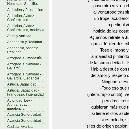
Humildad, Sencillez
puso otra vez en el
Ambición y Presunción
al venturoso traspl
Ambición, Avidez -
En tropel acudiero
Conformismo
a pedir al v
Ambición, Avidez -
Conformismo, modestia
noticia de las cosa
Amor y Amistad
-Que nos retrate a Jú
Apariencia y Realidad
que a Júpiter descri
Apariencia, Aspecto -
Tose el mono 
Realidad
la majestad pintando
Arrogancia - modestía
de la suma deidad... 
Arrogancia, Vanidad -
Gallardí
Habla después con r
Arrogancia, Vanidad -
del amor y respeto q
Gallardía, Elegancia
Ninguno le es
Astucia Sagacidad
-Todo eso que 
Astucia, Sagacidad -
(interrumpió un tití), 
Franqueza, Ingenuidad
Autoridad, Ley -
pero los circu
Arbitrariedad,
quisieran más que re
impotencia
si tiene el dios azul
Avaricia Generosidad
si es peludo, si
Avaricia Generosidad
si es de origen papión
Codicia, Avaricia -