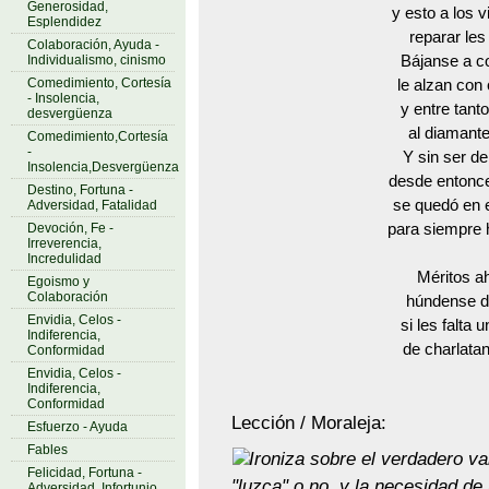
Generosidad,
y esto a los v
Esplendidez
reparar les
Colaboración, Ayuda -
Individualismo, cinismo
Bájanse a co
Comedimiento, Cortesía
le alzan con 
- Insolencia,
y entre tant
desvergüenza
al diamante
Comedimiento,Cortesía
-
Y sin ser de
Insolencia,Desvergüenza
desde entonce
Destino, Fortuna -
se quedó en e
Adversidad, Fatalidad
Devoción, Fe -
para siempre 
Irreverencia,
Incredulidad
Méritos a
Egoismo y
Colaboración
húndense de
Envidia, Celos -
si les falta 
Indiferencia,
de charlata
Conformidad
Envidia, Celos -
Indiferencia,
Conformidad
Lección / Moraleja:
Esfuerzo - Ayuda
Fables
Ironiza sobre el verdadero va
Felicidad, Fortuna -
"luzca" o no, y la necesidad de 
Adversidad, Infortunio