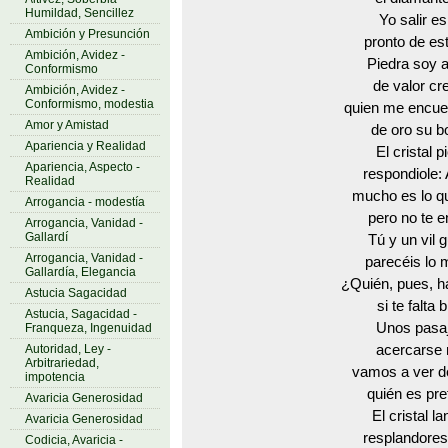
Humildad, Sencillez
Yo salir e
Ambición y Presunción
pronto de est
Ambición, Avidez -
Piedra soy a
Conformismo
de valor cr
Ambición, Avidez -
Conformismo, modestia
quien me encuen
Amor y Amistad
de oro su bo
Apariencia y Realidad
El cristal 
Apariencia, Aspecto -
respondiole:
Realidad
mucho es lo q
Arrogancia - modestía
pero no te e
Arrogancia, Vanidad -
Gallardí
Tú y un vil g
Arrogancia, Vanidad -
parecéis lo
Gallardía, Elegancia
¿Quién, pues, ha
Astucia Sagacidad
si te falta b
Astucia, Sagacidad -
Unos pasa
Franqueza, Ingenuidad
Autoridad, Ley -
acercarse 
Arbitrariedad,
vamos a ver 
impotencia
quién es pre
Avaricia Generosidad
El cristal l
Avaricia Generosidad
resplandores
Codicia, Avaricia -