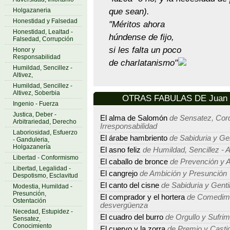
que sean).
Holgazaneria
Honestidad y Falsedad
"Méritos ahora
Honestidad, Lealtad -
húndense de fijo,
Falsedad, Corrupción
si les falta un poco
Honor y
Responsabilidad
de charlatanismo"
Humildad, Sencillez -
Altivez,
Humildad, Sencillez -
Altivez, Soberbia
OTRAS FABULAS DE Juan E
Ingenio - Fuerza
Justica, Deber -
El alma de Salomón
de Sensatez, Cord
Arbitrariedad, Derecho
Irresponsabilidad
Laboriosidad, Esfuerzo
El árabe hambriento
de Sabiduria y Ge
- Ganduleria,
Holgazanería
El asno feliz
de Humildad, Sencillez - A
Libertad - Conformismo
El caballo de bronce
de Prevención y A
Libertad, Legalidad -
El cangrejo
de Ambición y Presunción
Despotismo, Esclavitud
El canto del cisne
de Sabiduria y Genti
Modestia, Humildad -
Presunción,
El comprador y el hortera
de Comedimie
Ostentación
desvergüenza
Necedad, Estupidez -
El cuadro del burro
de Orgullo y Sufrim
Sensatez,
Conocimiento
El cuervo y la zorra
de Premio y Casti