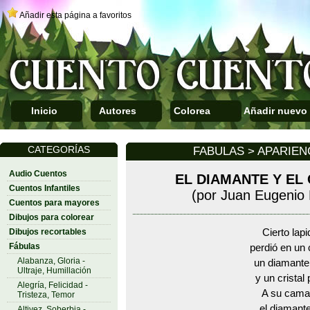
Añadir esta página a favoritos
Inicio
Autores
Colorea
Añadir nuevo
CATEGORÍAS
FABULAS > APARIEN
Audio Cuentos
EL DIAMANTE Y EL 
Cuentos Infantiles
(por Juan Eugenio
Cuentos para mayores
Dibujos para colorear
Dibujos recortables
Cierto lapi
Fábulas
perdió en un
Alabanza, Gloria -
un diamante
Ultraje, Humillación
y un cristal 
Alegría, Felicidad -
A su cama
Tristeza, Temor
el diamante
Altivez, Soberbia -