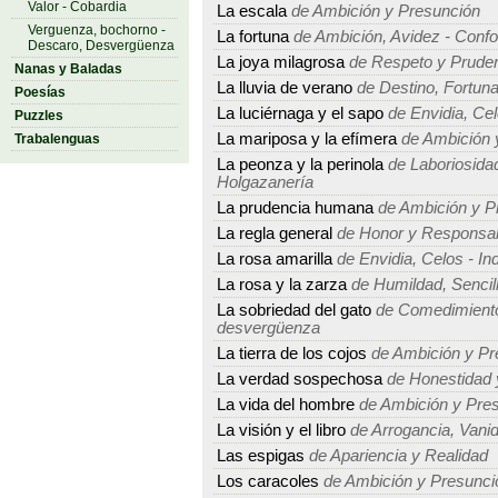
Valor - Cobardia
La escala
de Ambición y Presunción
Verguenza, bochorno -
La fortuna
de Ambición, Avidez - Conf
Descaro, Desvergüenza
La joya milagrosa
de Respeto y Prude
Nanas y Baladas
La lluvia de verano
de Destino, Fortuna
Poesías
La luciérnaga y el sapo
de Envidia, Cel
Puzzles
La mariposa y la efímera
de Ambición 
Trabalenguas
La peonza y la perinola
de Laboriosidad
Holgazanería
La prudencia humana
de Ambición y P
La regla general
de Honor y Responsab
La rosa amarilla
de Envidia, Celos - In
La rosa y la zarza
de Humildad, Sencille
La sobriedad del gato
de Comedimiento,
desvergüenza
La tierra de los cojos
de Ambición y Pr
La verdad sospechosa
de Honestidad 
La vida del hombre
de Ambición y Pre
La visión y el libro
de Arrogancia, Vanid
Las espigas
de Apariencia y Realidad
Los caracoles
de Ambición y Presunci