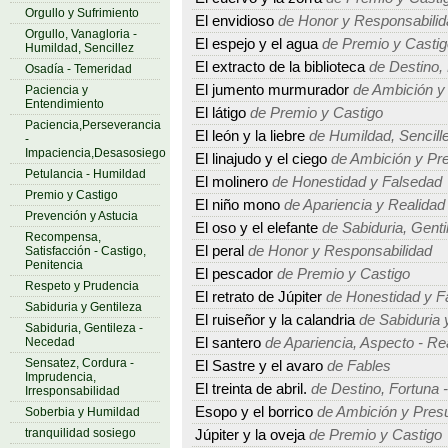
Orgullo y Sufrimiento
El envidioso
de Honor y Responsabilid
Orgullo, Vanagloria -
El espejo y el agua
de Premio y Castig
Humildad, Sencillez
El extracto de la biblioteca
de Destino, 
Osadía - Temeridad
El jumento murmurador
de Ambición y
Paciencia y
Entendimiento
El látigo
de Premio y Castigo
Paciencia,Perseverancia
El león y la liebre
de Humildad, Sencillez
-
Impaciencia,Desasosiego
El linajudo y el ciego
de Ambición y Pr
Petulancia - Humildad
El molinero
de Honestidad y Falsedad
Premio y Castigo
El niño mono
de Apariencia y Realidad
Prevención y Astucia
El oso y el elefante
de Sabiduria, Gent
Recompensa,
El peral
de Honor y Responsabilidad
Satisfacción - Castigo,
Penitencia
El pescador
de Premio y Castigo
Respeto y Prudencia
El retrato de Júpiter
de Honestidad y F
Sabiduria y Gentileza
El ruiseñor y la calandria
de Sabiduria 
Sabiduria, Gentileza -
Necedad
El santero
de Apariencia, Aspecto - Re
Sensatez, Cordura -
El Sastre y el avaro
de Fables
Imprudencia,
El treinta de abril.
de Destino, Fortuna -
Irresponsabilidad
Esopo y el borrico
de Ambición y Pres
Soberbia y Humildad
tranquilidad sosiego
Júpiter y la oveja
de Premio y Castigo