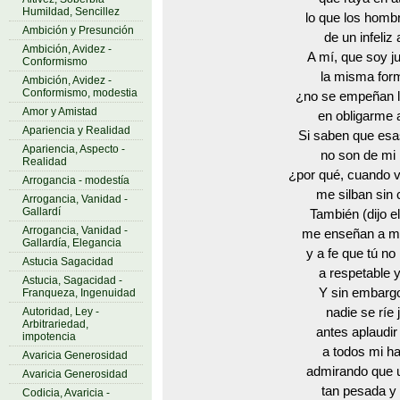
Humildad, Sencillez
lo que los homb
Ambición y Presunción
de un infeliz
Ambición, Avidez -
A mí, que soy 
Conformismo
la misma form
Ambición, Avidez -
Conformismo, modestia
¿no se empeñan l
Amor y Amistad
en obligarme a
Apariencia y Realidad
Si saben que es
Apariencia, Aspecto -
no son de mi 
Realidad
¿por qué, cuando v
Arrogancia - modestía
me silban sin 
Arrogancia, Vanidad -
Gallardí
También (dijo el
Arrogancia, Vanidad -
me enseñan a mí
Gallardía, Elegancia
y a fe que tú n
Astucia Sagacidad
a respetable y
Astucia, Sagacidad -
Y sin embarg
Franqueza, Ingenuidad
Autoridad, Ley -
nadie se ríe
Arbitrariedad,
antes aplaudir
impotencia
a todos mi ha
Avaricia Generosidad
admirando que 
Avaricia Generosidad
tan pesada y 
Codicia, Avaricia -