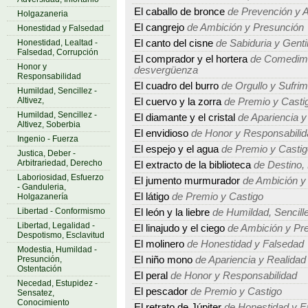
El caballo de bronce
de Prevención y A
Holgazaneria
El cangrejo
de Ambición y Presunción
Honestidad y Falsedad
Honestidad, Lealtad -
El canto del cisne
de Sabiduria y Genti
Falsedad, Corrupción
El comprador y el hortera
de Comedimie
Honor y
desvergüenza
Responsabilidad
El cuadro del burro
de Orgullo y Sufrim
Humildad, Sencillez -
Altivez,
El cuervo y la zorra
de Premio y Casti
Humildad, Sencillez -
El diamante y el cristal
de Apariencia y
Altivez, Soberbia
El envidioso
de Honor y Responsabilid
Ingenio - Fuerza
El espejo y el agua
de Premio y Castig
Justica, Deber -
Arbitrariedad, Derecho
El extracto de la biblioteca
de Destino, 
Laboriosidad, Esfuerzo
El jumento murmurador
de Ambición y
- Ganduleria,
El látigo
de Premio y Castigo
Holgazanería
Libertad - Conformismo
El león y la liebre
de Humildad, Sencillez
Libertad, Legalidad -
El linajudo y el ciego
de Ambición y Pr
Despotismo, Esclavitud
El molinero
de Honestidad y Falsedad
Modestia, Humildad -
Presunción,
El niño mono
de Apariencia y Realidad
Ostentación
El peral
de Honor y Responsabilidad
Necedad, Estupidez -
El pescador
de Premio y Castigo
Sensatez,
Conocimiento
El retrato de Júpiter
de Honestidad y F