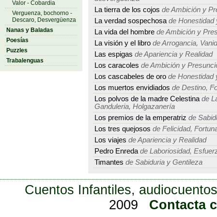
Valor - Cobardia
La tierra de los cojos
de Ambición y Pr
Verguenza, bochorno -
Descaro, Desvergüenza
La verdad sospechosa
de Honestidad 
Nanas y Baladas
La vida del hombre
de Ambición y Pre
Poesías
La visión y el libro
de Arrogancia, Vanid
Puzzles
Las espigas
de Apariencia y Realidad
Trabalenguas
Los caracoles
de Ambición y Presunci
Los cascabeles de oro
de Honestidad 
Los muertos envidiados
de Destino, Fo
Los polvos de la madre Celestina
de La
Ganduleria, Holgazanería
Los premios de la emperatriz
de Sabidu
Los tres quejosos
de Felicidad, Fortuna
Los viajes
de Apariencia y Realidad
Pedro Enreda
de Laboriosidad, Esfuerz
Timantes
de Sabiduria y Gentileza
Cuentos Infantiles, audiocuentos
2009
Contacta 