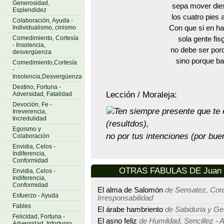
Generosidad,
sepa mover die
Esplendidez
los cuatro pies
Colaboración, Ayuda -
Individualismo, cinismo
Con que si en ha
Comedimiento, Cortesía
sola gente fis
- Insolencia,
no debe ser porq
desvergüenza
sino porque ba
Comedimiento,Cortesía
-
Insolencia,Desvergüenza
Destino, Fortuna -
Lección / Moraleja:
Adversidad, Fatalidad
Devoción, Fe -
Ten siempre presente que te e
Irreverencia,
Incredulidad
(resultdos),
Egoismo y
no por tus intenciones (por bu
Colaboración
Envidia, Celos -
Indiferencia,
Conformidad
OTRAS FABULAS DE Juan E
Envidia, Celos -
Indiferencia,
Conformidad
El alma de Salomón
de Sensatez, Cord
Esfuerzo - Ayuda
Irresponsabilidad
Fables
El árabe hambriento
de Sabiduria y Ge
Felicidad, Fortuna -
El asno feliz
de Humildad, Sencillez - A
Adversidad, Infortunio