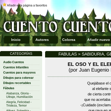
Añadir esta página a favoritos
Inicio
Autores
Colorea
Añadir nuevo
CATEGORÍAS
FABULAS > SABIDURIA, G
Audio Cuentos
EL OSO Y EL EL
Cuentos Infantiles
(por Juan Eugenio
Cuentos para mayores
Dibujos para colorear
Dibujos recortables
Quejábase el 
Fábulas
al elefante
Alabanza, Gloria -
de cierta cont
Ultraje, Humillación
que no acertaba 
Alegría, Felicidad -
-¡Cuidado (exclam
Tristeza, Temor
que raya en a
Altivez, Soberbia -