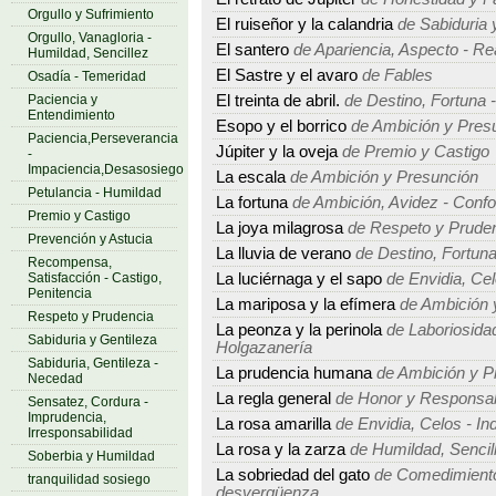
Orgullo y Sufrimiento
El ruiseñor y la calandria
de Sabiduria 
Orgullo, Vanagloria -
El santero
de Apariencia, Aspecto - Re
Humildad, Sencillez
El Sastre y el avaro
de Fables
Osadía - Temeridad
Paciencia y
El treinta de abril.
de Destino, Fortuna -
Entendimiento
Esopo y el borrico
de Ambición y Pres
Paciencia,Perseverancia
Júpiter y la oveja
de Premio y Castigo
-
Impaciencia,Desasosiego
La escala
de Ambición y Presunción
Petulancia - Humildad
La fortuna
de Ambición, Avidez - Conf
Premio y Castigo
La joya milagrosa
de Respeto y Prude
Prevención y Astucia
La lluvia de verano
de Destino, Fortuna
Recompensa,
Satisfacción - Castigo,
La luciérnaga y el sapo
de Envidia, Cel
Penitencia
La mariposa y la efímera
de Ambición 
Respeto y Prudencia
La peonza y la perinola
de Laboriosidad
Sabiduria y Gentileza
Holgazanería
Sabiduria, Gentileza -
La prudencia humana
de Ambición y P
Necedad
La regla general
de Honor y Responsab
Sensatez, Cordura -
Imprudencia,
La rosa amarilla
de Envidia, Celos - In
Irresponsabilidad
La rosa y la zarza
de Humildad, Sencille
Soberbia y Humildad
La sobriedad del gato
de Comedimiento,
tranquilidad sosiego
desvergüenza