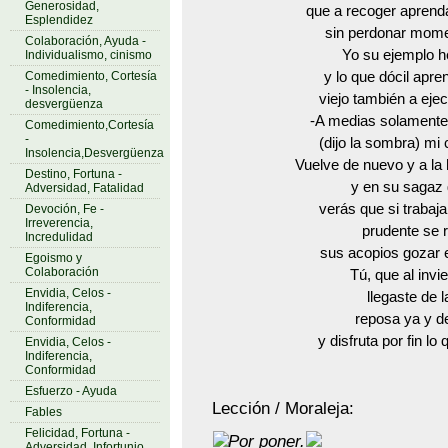
Generosidad,
que a recoger aprenda
Esplendidez
sin perdonar momen
Colaboración, Ayuda -
Yo su ejemplo h
Individualismo, cinismo
Comedimiento, Cortesía
y lo que dócil apr
- Insolencia,
viejo también a ejec
desvergüenza
-A medias solamente
Comedimiento,Cortesía
-
(dijo la sombra) mi
Insolencia,Desvergüenza
Vuelve de nuevo y a la
Destino, Fortuna -
y en su sagaz
Adversidad, Fatalidad
verás que si trabaja
Devoción, Fe -
Irreverencia,
prudente se 
Incredulidad
sus acopios gozar e
Egoismo y
Colaboración
Tú, que al invie
Envidia, Celos -
llegaste de l
Indiferencia,
reposa ya y d
Conformidad
y disfruta por fin lo
Envidia, Celos -
Indiferencia,
Conformidad
Esfuerzo - Ayuda
Lección / Moraleja:
Fables
Felicidad, Fortuna -
Por poner.
Adversidad, Infortunio