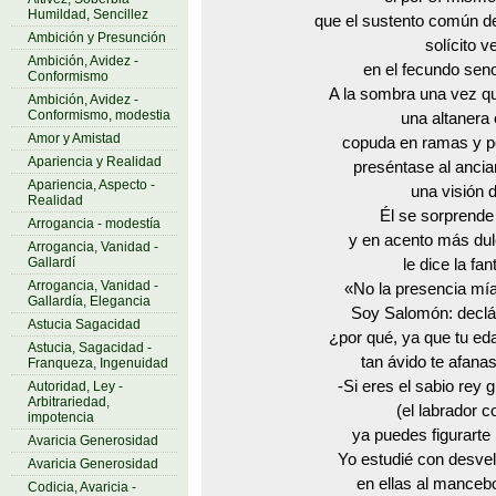
Humildad, Sencillez
que el sustento común de
Ambición y Presunción
solícito ve
Ambición, Avidez -
en el fecundo seno 
Conformismo
A la sombra una vez qu
Ambición, Avidez -
Conformismo, modestia
una altanera 
Amor y Amistad
copuda en ramas y p
Apariencia y Realidad
preséntase al ancia
Apariencia, Aspecto -
una visión d
Realidad
Él se sorprend
Arrogancia - modestía
y en acento más du
Arrogancia, Vanidad -
Gallardí
le dice la fa
Arrogancia, Vanidad -
«No la presencia mí
Gallardía, Elegancia
Soy Salomón: declá
Astucia Sagacidad
¿por qué, ya que tu ed
Astucia, Sagacidad -
tan ávido te afana
Franqueza, Ingenuidad
-Si eres el sabio rey g
Autoridad, Ley -
Arbitrariedad,
(el labrador c
impotencia
ya puedes figurarte
Avaricia Generosidad
Yo estudié con desvel
Avaricia Generosidad
en ellas al manceb
Codicia, Avaricia -