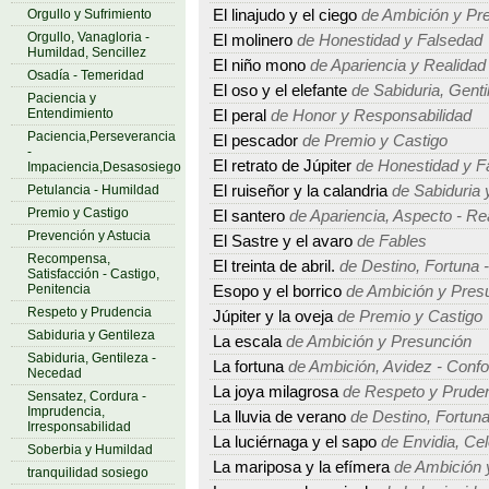
Orgullo y Sufrimiento
El linajudo y el ciego
de Ambición y Pr
Orgullo, Vanagloria -
El molinero
de Honestidad y Falsedad
Humildad, Sencillez
El niño mono
de Apariencia y Realidad
Osadía - Temeridad
El oso y el elefante
de Sabiduria, Gent
Paciencia y
Entendimiento
El peral
de Honor y Responsabilidad
Paciencia,Perseverancia
El pescador
de Premio y Castigo
-
El retrato de Júpiter
de Honestidad y F
Impaciencia,Desasosiego
Petulancia - Humildad
El ruiseñor y la calandria
de Sabiduria 
Premio y Castigo
El santero
de Apariencia, Aspecto - Re
Prevención y Astucia
El Sastre y el avaro
de Fables
Recompensa,
El treinta de abril.
de Destino, Fortuna -
Satisfacción - Castigo,
Penitencia
Esopo y el borrico
de Ambición y Pres
Respeto y Prudencia
Júpiter y la oveja
de Premio y Castigo
Sabiduria y Gentileza
La escala
de Ambición y Presunción
Sabiduria, Gentileza -
La fortuna
de Ambición, Avidez - Conf
Necedad
La joya milagrosa
de Respeto y Prude
Sensatez, Cordura -
Imprudencia,
La lluvia de verano
de Destino, Fortuna
Irresponsabilidad
La luciérnaga y el sapo
de Envidia, Cel
Soberbia y Humildad
La mariposa y la efímera
de Ambición 
tranquilidad sosiego