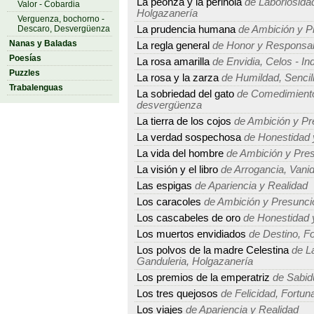
La peonza y la perinola
de Laboriosidad
Valor - Cobardia
Holgazanería
Verguenza, bochorno -
Descaro, Desvergüenza
La prudencia humana
de Ambición y P
Nanas y Baladas
La regla general
de Honor y Responsab
Poesías
La rosa amarilla
de Envidia, Celos - In
Puzzles
La rosa y la zarza
de Humildad, Sencille
Trabalenguas
La sobriedad del gato
de Comedimiento,
desvergüenza
La tierra de los cojos
de Ambición y Pr
La verdad sospechosa
de Honestidad 
La vida del hombre
de Ambición y Pre
La visión y el libro
de Arrogancia, Vanid
Las espigas
de Apariencia y Realidad
Los caracoles
de Ambición y Presunci
Los cascabeles de oro
de Honestidad 
Los muertos envidiados
de Destino, Fo
Los polvos de la madre Celestina
de La
Ganduleria, Holgazanería
Los premios de la emperatriz
de Sabidu
Los tres quejosos
de Felicidad, Fortuna
Los viajes
de Apariencia y Realidad