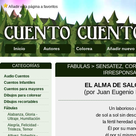
Añadir esta página a favoritos
Inicio
Autores
Colorea
Añadir nuevo
CATEGORÍAS
FABULAS > SENSATEZ, COR
IRRESPONSA
Audio Cuentos
Cuentos Infantiles
EL ALMA DE SA
Cuentos para mayores
(por Juan Eugenio
Dibujos para colorear
Dibujos recortables
Fábulas
Un laborioso
Alabanza, Gloria -
de sol a sol sin des
Ultraje, Humillación
la fértil heredad
Alegría, Felicidad -
Él por su man
Tristeza, Temor
él por sí mismo
Altivez, Soberbia -