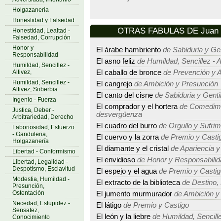
Holgazaneria
Honestidad y Falsedad
OTRAS FABULAS DE Juan E
Honestidad, Lealtad -
Falsedad, Corrupción
Honor y
El árabe hambriento
de Sabiduria y Ge
Responsabilidad
El asno feliz
de Humildad, Sencillez - A
Humildad, Sencillez -
Altivez,
El caballo de bronce
de Prevención y A
Humildad, Sencillez -
El cangrejo
de Ambición y Presunción
Altivez, Soberbia
El canto del cisne
de Sabiduria y Genti
Ingenio - Fuerza
El comprador y el hortera
de Comedimie
Justica, Deber -
desvergüenza
Arbitrariedad, Derecho
El cuadro del burro
de Orgullo y Sufrim
Laboriosidad, Esfuerzo
- Ganduleria,
El cuervo y la zorra
de Premio y Casti
Holgazanería
El diamante y el cristal
de Apariencia y
Libertad - Conformismo
El envidioso
de Honor y Responsabilid
Libertad, Legalidad -
Despotismo, Esclavitud
El espejo y el agua
de Premio y Castig
Modestia, Humildad -
El extracto de la biblioteca
de Destino, 
Presunción,
Ostentación
El jumento murmurador
de Ambición y
Necedad, Estupidez -
El látigo
de Premio y Castigo
Sensatez,
El león y la liebre
de Humildad, Sencillez
Conocimiento