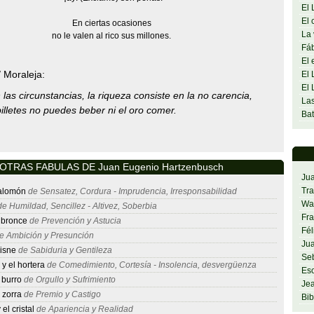
El 
El 
En ciertas ocasiones
La 
no le valen al rico sus millones.
Fáb
El 
/ Moraleja:
El 
El 
las circunstancias, la riqueza consiste en la no carencia,
Las
billetes no puedes beber ni el oro comer.
Bat
OTRAS FABULAS DE Juan Eugenio Hartzenbusch
Ju
Tra
alomón
de Sensatez, Cordura - Imprudencia, Irresponsabilidad
Was
e Humildad, Sencillez - Altivez, Soberbia
Fra
 bronce
de Prevención y Astucia
Fél
e Ambición y Presunción
Jua
cisne
de Sabiduria y Gentileza
Se
y el hortera
de Comedimiento, Cortesía - Insolencia, desvergüenza
Es
 burro
de Orgullo y Sufrimiento
Jea
 zorra
de Premio y Castigo
Bib
el cristal
de Apariencia y Realidad