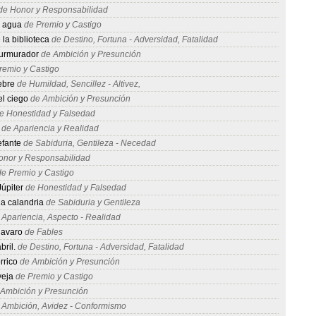
e Honor y Responsabilidad
l agua
de Premio y Castigo
 la biblioteca
de Destino, Fortuna - Adversidad, Fatalidad
urmurador
de Ambición y Presunción
remio y Castigo
iebre
de Humildad, Sencillez - Altivez,
el ciego
de Ambición y Presunción
e Honestidad y Falsedad
de Apariencia y Realidad
efante
de Sabiduria, Gentileza - Necedad
nor y Responsabilidad
e Premio y Castigo
Júpiter
de Honestidad y Falsedad
la calandria
de Sabiduria y Gentileza
Apariencia, Aspecto - Realidad
 avaro
de Fables
bril.
de Destino, Fortuna - Adversidad, Fatalidad
rrico
de Ambición y Presunción
veja
de Premio y Castigo
Ambición y Presunción
Ambición, Avidez - Conformismo