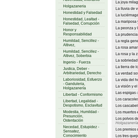
La joya mila
Holgazaneria
La lluvia de 
Honestidad y Falsedad
La luciérnaga
Honestidad, Lealtad -
La mariposa y
Falsedad, Corrupción
La peonza y l
Honor y
Responsabilidad
La prudenci
Humildad, Sencillez -
La regla gene
Altivez,
La rosa amari
Humildad, Sencillez -
La rosa y la 
Altivez, Soberbia
La sobriedad
Ingenio - Fuerza
La tierra de l
Justica, Deber -
Arbitrariedad, Derecho
La verdad s
Laboriosidad, Esfuerzo
La vida del 
- Ganduleria,
La visión y el 
Holgazanería
Las espigas
d
Libertad - Conformismo
Los caracole
Libertad, Legalidad -
Despotismo, Esclavitud
Los cascabel
Modestia, Humildad -
Los muertos 
Presunción,
Los polvos d
Ostentación
Holgazanerí
Necedad, Estupidez -
Los premios d
Sensatez,
Conocimiento
Los tres quej