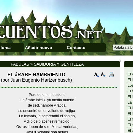
lorea
Añadir nuevo
Contacto
¡
FABULAS > SABIDURIA Y GENTILEZA
EL áRABE HAMBRIENTO
El 
(por Juan Eugenio Hartzenbusch)
El 
Los
El 
Perdido en un desierto
El 
un árabe infeliz, ya medio muerto
La 
de sed, hambre y fatiga,
El 
se encontró un envoltorio de vejiga.
El 
Lo levantó, le sorprendió el sonido,
El 
y dijo de placer estremecido:
El 
Ostras deben de ser. -Mas al verterlas,
El 
-¡ay! (Exclamó) son perlas.