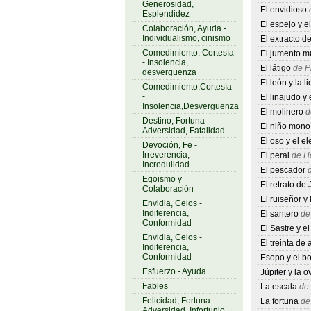
Generosidad,
El envidioso
d
Esplendidez
El espejo y e
Colaboración, Ayuda -
Individualismo, cinismo
El extracto de
Comedimiento, Cortesía
El jumento m
- Insolencia,
El látigo
de P
desvergüenza
El león y la l
Comedimiento,Cortesía
-
El linajudo y 
Insolencia,Desvergüenza
El molinero
d
Destino, Fortuna -
El niño mono
Adversidad, Fatalidad
El oso y el el
Devoción, Fe -
Irreverencia,
El peral
de Ho
Incredulidad
El pescador
d
Egoismo y
El retrato de 
Colaboración
El ruiseñor y 
Envidia, Celos -
Indiferencia,
El santero
de 
Conformidad
El Sastre y el
Envidia, Celos -
El treinta de a
Indiferencia,
Conformidad
Esopo y el bo
Esfuerzo - Ayuda
Júpiter y la o
Fables
La escala
de 
Felicidad, Fortuna -
La fortuna
de 
Adversidad, Infortunio