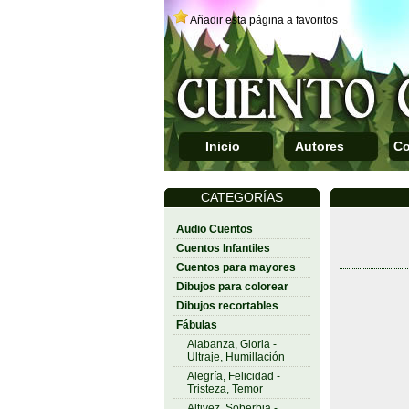
Añadir esta página a favoritos
Inicio
Autores
Co
CATEGORÍAS
Audio Cuentos
Cuentos Infantiles
Cuentos para mayores
Dibujos para colorear
Dibujos recortables
Fábulas
Alabanza, Gloria -
Ultraje, Humillación
Alegría, Felicidad -
Tristeza, Temor
Altivez, Soberbia -