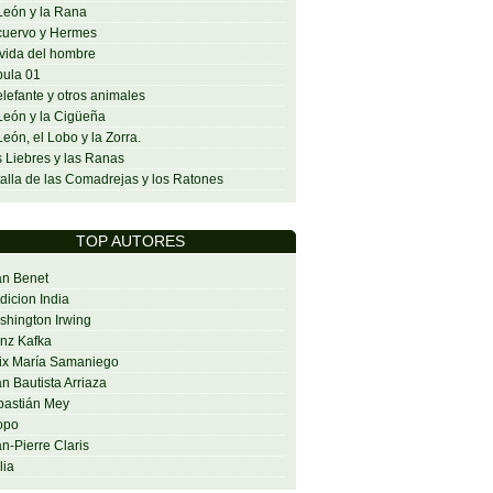
León y la Rana
cuervo y Hermes
vida del hombre
ula 01
elefante y otros animales
León y la Cigüeña
León, el Lobo y la Zorra.
 Liebres y las Ranas
alla de las Comadrejas y los Ratones
TOP AUTORES
an Benet
dicion India
hington Irwing
nz Kafka
ix María Samaniego
n Bautista Arriaza
bastián Mey
opo
n-Pierre Claris
lia