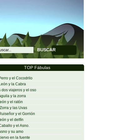
BUSCAR
TOP Fábulas
Perro y el Cocodrilo
León y la Cabra
 dos viajeros y el oso
águila y la zorra
león y el ratón
Zorra y las Uvas
Ruiseñor y el Gorrión
león y el delfín
Caballo y el Asno.
asno y su amo
ciervo en la fuente