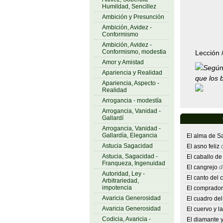
Humildad, Sencillez
Ambición y Presunción
Ambición, Avidez -
Conformismo
Ambición, Avidez -
Conformismo, modestia
Lección 
Amor y Amistad
Según 
Apariencia y Realidad
que los 
Apariencia, Aspecto -
Realidad
Arrogancia - modestía
Arrogancia, Vanidad -
Gallardí
Arrogancia, Vanidad -
Gallardía, Elegancia
El alma de S
Astucia Sagacidad
El asno feliz
d
Astucia, Sagacidad -
El caballo de
Franqueza, Ingenuidad
El cangrejo
d
Autoridad, Ley -
El canto del 
Arbitrariedad,
impotencia
El comprador 
Avaricia Generosidad
El cuadro del
Avaricia Generosidad
El cuervo y la
Codicia, Avaricia -
El diamante y 