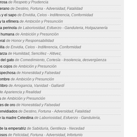
grosa
de Respeto y Prudencia
verano
de Destino, Fortuna - Adversidad, Fatalidad
 y el sapo
de Envidia, Celos - Indiferencia, Conformidad
 la efímera
de Ambición y Presunción
a perinola
de Laboriosidad, Esfuerzo - Ganduleria, Holgazanería
a humana
de Ambición y Presunción
ral
de Honor y Responsabilidad
lla
de Envidia, Celos - Indiferencia, Conformidad
zarza
de Humildad, Sencillez - Altivez,
 del gato
de Comedimiento, Cortesía - Insolencia, desvergüenza
os cojos
de Ambición y Presunción
ospechosa
de Honestidad y Falsedad
hombre
de Ambición y Presunción
libro
de Arrogancia, Vanidad - Gallardí
e Apariencia y Realidad
s
de Ambición y Presunción
es de oro
de Honestidad y Falsedad
envidiados
de Destino, Fortuna - Adversidad, Fatalidad
e la madre Celestina
de Laboriosidad, Esfuerzo - Ganduleria,
a
e la emperatriz
de Sabiduria, Gentileza - Necedad
osos
de Felicidad, Fortuna - Adversidad, Infortunio