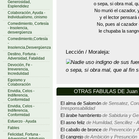
Generosidad,
o sepa, si obra mal, qu
Esplendidez
No murió el cazador, y
Colaboración, Ayuda -
Individualismo, cinismo
y el lector pensará 
Comedimiento, Cortesía
No, pues al cazador 
- Insolencia,
le chupaba la sangr
desvergüenza
Comedimiento,Cortesía
-
Insolencia,Desvergüenza
Lección / Moraleja:
Destino, Fortuna -
Adversidad, Fatalidad
Nadie uso indigno de sus fue
Devoción, Fe -
o sepa, si obra mal, que al fin 
Irreverencia,
Incredulidad
Egoismo y
Colaboración
OTRAS FABULAS DE Juan E
Envidia, Celos -
Indiferencia,
Conformidad
El alma de Salomón
de Sensatez, Cord
Envidia, Celos -
Irresponsabilidad
Indiferencia,
Conformidad
El árabe hambriento
de Sabiduria y Ge
Esfuerzo - Ayuda
El asno feliz
de Humildad, Sencillez - A
Fables
El caballo de bronce
de Prevención y A
Felicidad, Fortuna -
El cangrejo
de Ambición y Presunción
Adversidad, Infortunio