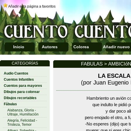
Añadir esta página a favoritos
Inicio
Autores
Colorea
Añadir nuevo
CATEGORÍAS
FABULAS > AMBICIó
Audio Cuentos
LA ESCALA
Cuentos Infantiles
(por Juan Eugenio
Cuentos para mayores
Dibujos para colorear
Dibujos recortables
Hambriento un avión c
Fábulas
que indulto le pidió 
Alabanza, Gloria -
y dar poco al
Ultraje, Humillación
pero enojado el otro, a 
Alegría, Felicidad -
-No esperes (dijo) que 
Tristeza, Temor
muere; que si eres chic
Altivez, Soberbia -