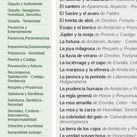
Orgullo y Sufrimiento
El santero
de Apariencia, Aspecto - Re
Orgullo, Vanagloria -
El Sastre y el avaro
de Fables
Humildad, Sencillez
El treinta de abril.
de Destino, Fortuna -
Osadía - Temeridad
Esopo y el borrico
de Ambición y Pres
Paciencia y
Entendimiento
Júpiter y la oveja
de Premio y Castigo
Paciencia,Perseverancia
La fortuna
de Ambición, Avidez - Conf
-
Impaciencia,Desasosiego
La joya milagrosa
de Respeto y Prude
Petulancia - Humildad
La lluvia de verano
de Destino, Fortuna
Premio y Castigo
La luciérnaga y el sapo
de Envidia, Cel
Prevención y Astucia
La mariposa y la efímera
de Ambición 
Recompensa,
La peonza y la perinola
de Laboriosidad
Satisfacción - Castigo,
Penitencia
Holgazanería
Respeto y Prudencia
La prudencia humana
de Ambición y P
Sabiduria y Gentileza
La regla general
de Honor y Responsab
Sabiduria, Gentileza -
La rosa amarilla
de Envidia, Celos - In
Necedad
La rosa y la zarza
de Humildad, Sencille
Sensatez, Cordura -
Imprudencia,
La sobriedad del gato
de Comedimiento,
Irresponsabilidad
desvergüenza
Soberbia y Humildad
La tierra de los cojos
de Ambición y Pr
tranquilidad sosiego
La verdad sospechosa
de Honestidad 