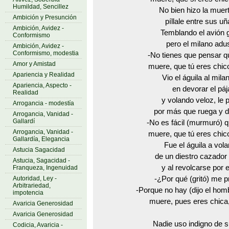
Humildad, Sencillez
No bien hizo la muer
Ambición y Presunción
píllale entre sus u
Ambición, Avidez -
Temblando el avión g
Conformismo
pero el milano adus
Ambición, Avidez -
Conformismo, modestia
-No tienes que pensar 
Amor y Amistad
muere, que tú eres chic
Apariencia y Realidad
Vio el águila al mila
Apariencia, Aspecto -
en devorar el páj
Realidad
y volando veloz, le 
Arrogancia - modestía
por más que ruega y de
Arrogancia, Vanidad -
Gallardí
-No es fácil (murmuró) 
Arrogancia, Vanidad -
muere, que tú eres chic
Gallardía, Elegancia
Fue el águila a vola
Astucia Sagacidad
de un diestro cazador 
Astucia, Sagacidad -
y al revolcarse por e
Franqueza, Ingenuidad
Autoridad, Ley -
-¿Por qué (gritó) me p
Arbitrariedad,
-Porque no hay (dijo el ho
impotencia
muere, pues eres chica,
Avaricia Generosidad
Avaricia Generosidad
Nadie uso indigno de s
Codicia, Avaricia -