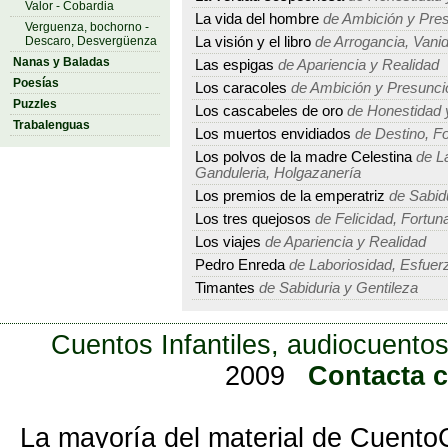
Valor - Cobardia
La vida del hombre
de Ambición y Pre
Verguenza, bochorno -
Descaro, Desvergüenza
La visión y el libro
de Arrogancia, Vanid
Nanas y Baladas
Las espigas
de Apariencia y Realidad
Poesías
Los caracoles
de Ambición y Presunci
Puzzles
Los cascabeles de oro
de Honestidad 
Trabalenguas
Los muertos envidiados
de Destino, Fo
Los polvos de la madre Celestina
de La
Ganduleria, Holgazanería
Los premios de la emperatriz
de Sabidu
Los tres quejosos
de Felicidad, Fortuna
Los viajes
de Apariencia y Realidad
Pedro Enreda
de Laboriosidad, Esfuerz
Timantes
de Sabiduria y Gentileza
Cuentos Infantiles, audiocuentos
2009
Contacta 
La mayoría del material de Cuento