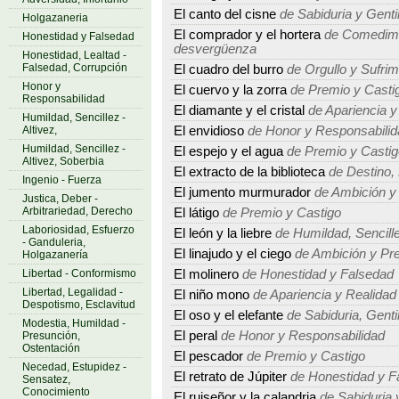
El canto del cisne
de Sabiduria y Genti
Holgazaneria
El comprador y el hortera
de Comedimie
Honestidad y Falsedad
desvergüenza
Honestidad, Lealtad -
Falsedad, Corrupción
El cuadro del burro
de Orgullo y Sufrim
Honor y
El cuervo y la zorra
de Premio y Casti
Responsabilidad
El diamante y el cristal
de Apariencia y
Humildad, Sencillez -
Altivez,
El envidioso
de Honor y Responsabilid
Humildad, Sencillez -
El espejo y el agua
de Premio y Castig
Altivez, Soberbia
El extracto de la biblioteca
de Destino, 
Ingenio - Fuerza
El jumento murmurador
de Ambición y
Justica, Deber -
Arbitrariedad, Derecho
El látigo
de Premio y Castigo
Laboriosidad, Esfuerzo
El león y la liebre
de Humildad, Sencillez
- Ganduleria,
El linajudo y el ciego
de Ambición y Pr
Holgazanería
Libertad - Conformismo
El molinero
de Honestidad y Falsedad
Libertad, Legalidad -
El niño mono
de Apariencia y Realidad
Despotismo, Esclavitud
El oso y el elefante
de Sabiduria, Gent
Modestia, Humildad -
El peral
de Honor y Responsabilidad
Presunción,
Ostentación
El pescador
de Premio y Castigo
Necedad, Estupidez -
El retrato de Júpiter
de Honestidad y F
Sensatez,
Conocimiento
El ruiseñor y la calandria
de Sabiduria 