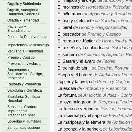
El linajudo y el ciego
de Ambición y Pr
Orgullo y Sufrimiento
El molinero
de Honestidad y Falsedad
Orgullo, Vanagloria -
El niño mono
de Apariencia y Realidad
Humildad, Sencillez
Osadía - Temeridad
El oso y el elefante
de Sabiduria, Gent
Paciencia y
El peral
de Honor y Responsabilidad
Entendimiento
El pescador
de Premio y Castigo
Paciencia,Perseverancia
El retrato de Júpiter
de Honestidad y F
-
Impaciencia,Desasosiego
El ruiseñor y la calandria
de Sabiduria 
Petulancia - Humildad
El santero
de Apariencia, Aspecto - Re
Premio y Castigo
El Sastre y el avaro
de Fables
Prevención y Astucia
El treinta de abril.
de Destino, Fortuna -
Recompensa,
Satisfacción - Castigo,
Esopo y el borrico
de Ambición y Pres
Penitencia
Júpiter y la oveja
de Premio y Castigo
Respeto y Prudencia
La escala
de Ambición y Presunción
Sabiduria y Gentileza
La fortuna
de Ambición, Avidez - Conf
Sabiduria, Gentileza -
Necedad
La joya milagrosa
de Respeto y Prude
Sensatez, Cordura -
La lluvia de verano
de Destino, Fortuna
Imprudencia,
Irresponsabilidad
La luciérnaga y el sapo
de Envidia, Cel
Soberbia y Humildad
La mariposa y la efímera
de Ambición 
tranquilidad sosiego
La peonza y la perinola
de Laboriosidad