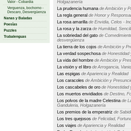
Holgazanería
Valor - Cobardia
Verguenza, bochorno -
La prudencia humana
de Ambición y P
Descaro, Desvergüenza
La regla general
de Honor y Responsab
Nanas y Baladas
La rosa amarilla
de Envidia, Celos - In
Poesías
La rosa y la zarza
de Humildad, Sencille
Puzzles
La sobriedad del gato
de Comedimiento,
Trabalenguas
desvergüenza
La tierra de los cojos
de Ambición y Pr
La verdad sospechosa
de Honestidad 
La vida del hombre
de Ambición y Pre
La visión y el libro
de Arrogancia, Vanid
Las espigas
de Apariencia y Realidad
Los caracoles
de Ambición y Presunci
Los cascabeles de oro
de Honestidad 
Los muertos envidiados
de Destino, Fo
Los polvos de la madre Celestina
de La
Ganduleria, Holgazanería
Los premios de la emperatriz
de Sabidu
Los tres quejosos
de Felicidad, Fortuna
Los viajes
de Apariencia y Realidad