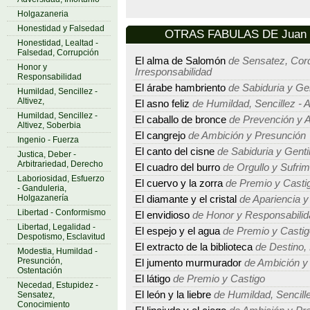
Holgazaneria
Honestidad y Falsedad
OTRAS FABULAS DE Juan E
Honestidad, Lealtad -
Falsedad, Corrupción
El alma de Salomón
de Sensatez, Cord
Honor y
Irresponsabilidad
Responsabilidad
El árabe hambriento
de Sabiduria y Ge
Humildad, Sencillez -
Altivez,
El asno feliz
de Humildad, Sencillez - A
Humildad, Sencillez -
El caballo de bronce
de Prevención y A
Altivez, Soberbia
El cangrejo
de Ambición y Presunción
Ingenio - Fuerza
El canto del cisne
de Sabiduria y Genti
Justica, Deber -
Arbitrariedad, Derecho
El cuadro del burro
de Orgullo y Sufrim
Laboriosidad, Esfuerzo
El cuervo y la zorra
de Premio y Casti
- Ganduleria,
Holgazanería
El diamante y el cristal
de Apariencia y
Libertad - Conformismo
El envidioso
de Honor y Responsabilid
Libertad, Legalidad -
El espejo y el agua
de Premio y Castig
Despotismo, Esclavitud
El extracto de la biblioteca
de Destino, 
Modestia, Humildad -
Presunción,
El jumento murmurador
de Ambición y
Ostentación
El látigo
de Premio y Castigo
Necedad, Estupidez -
El león y la liebre
de Humildad, Sencillez
Sensatez,
Conocimiento