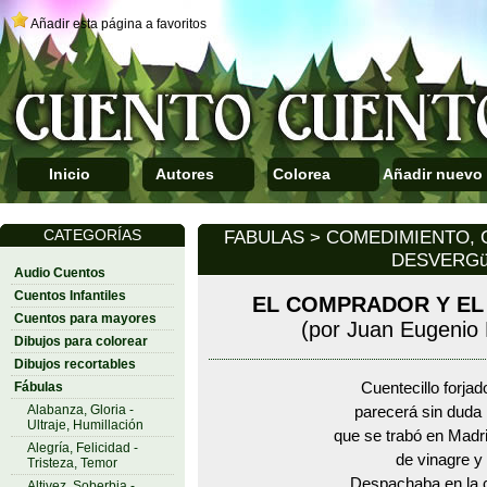
Añadir esta página a favoritos
Inicio
Autores
Colorea
Añadir nuevo
CATEGORÍAS
FABULAS > COMEDIMIENTO, C
DESVERG
Audio Cuentos
Cuentos Infantiles
EL COMPRADOR Y EL
Cuentos para mayores
(por Juan Eugenio
Dibujos para colorear
Dibujos recortables
Fábulas
Cuentecillo forjad
Alabanza, Gloria -
parecerá sin duda 
Ultraje, Humillación
que se trabó en Madri
Alegría, Felicidad -
de vinagre y 
Tristeza, Temor
Despachaba en la ca
Altivez, Soberbia -