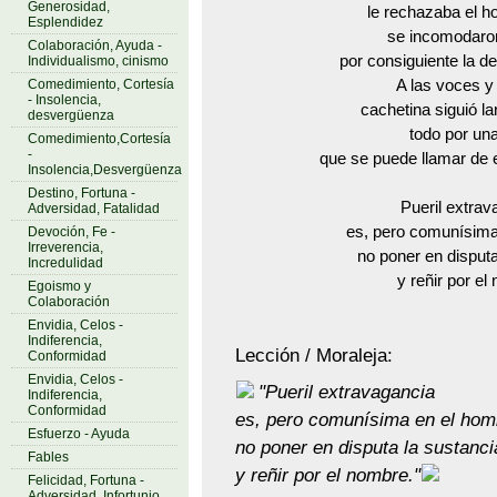
Generosidad,
le rechazaba el hort
Esplendidez
se incomodaro
Colaboración, Ayuda -
por consiguiente la de
Individualismo, cinismo
Comedimiento, Cortesía
A las voces 
- Insolencia,
cachetina siguió la
desvergüenza
todo por un
Comedimiento,Cortesía
-
que se puede llamar de
Insolencia,Desvergüenza
Destino, Fortuna -
Pueril extrav
Adversidad, Fatalidad
es, pero comunísima
Devoción, Fe -
Irreverencia,
no poner en disputa
Incredulidad
y reñir por el
Egoismo y
Colaboración
Envidia, Celos -
Indiferencia,
Lección / Moraleja:
Conformidad
Envidia, Celos -
"Pueril extravagancia
Indiferencia,
Conformidad
es, pero comunísima en el hom
Esfuerzo - Ayuda
no poner en disputa la sustanci
Fables
y reñir por el nombre."
Felicidad, Fortuna -
Adversidad, Infortunio