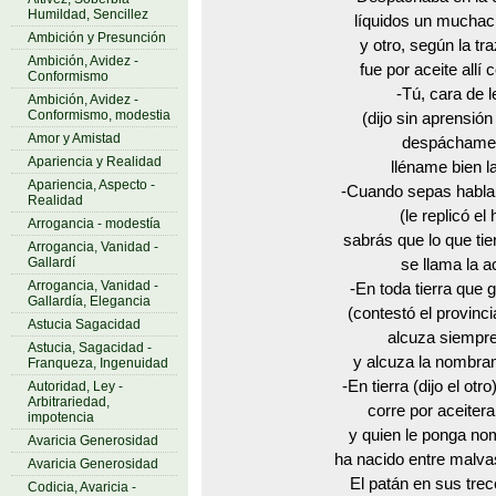
Humildad, Sencillez
líquidos un muchac
Ambición y Presunción
y otro, según la tr
Ambición, Avidez -
fue por aceite allí 
Conformismo
-Tú, cara de 
Ambición, Avidez -
Conformismo, modestia
(dijo sin aprensión
Amor y Amistad
despáchame 
Apariencia y Realidad
lléname bien l
Apariencia, Aspecto -
-Cuando sepas hablar
Realidad
(le replicó el 
Arrogancia - modestía
sabrás que lo que ti
Arrogancia, Vanidad -
Gallardí
se llama la a
Arrogancia, Vanidad -
-En toda tierra que 
Gallardía, Elegancia
(contestó el provinci
Astucia Sagacidad
alcuza siempre
Astucia, Sagacidad -
y alcuza la nombram
Franqueza, Ingenuidad
-En tierra (dijo el ot
Autoridad, Ley -
Arbitrariedad,
corre por aceiter
impotencia
y quien le ponga nom
Avaricia Generosidad
ha nacido entre malv
Avaricia Generosidad
El patán en sus tre
Codicia, Avaricia -